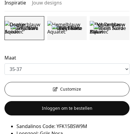
Inspiratie
Jouw designs
Maat
Customize
Inloggen om te bestellen
Sandalinos Code: YFK15BSW9M
Loopzool: Grijs Nora